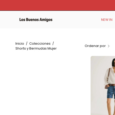
Saltar
al
contenido
NEW IN
Inicio
/
Colecciones
/
Ordenar por
Shorts y Bermudas Mujer