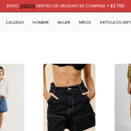
ENVÍO
GRATIS
DENTRO DE URUGUAY EN COMPRAS
+ $3.700
CALZADO
HOMBRE
MUJER
NIÑOS
ARTÍCULOS DEP
Shorts
Short
Jeans
Rusty
Hering
Adei
Cintura
(Negro)
Alta